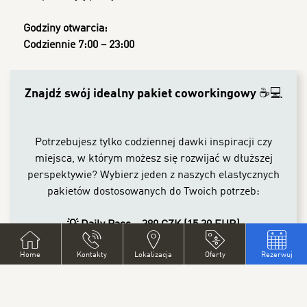
Godziny otwarcia:
Codziennie 7:00 – 23:00
CONTENT BLOCKS
Znajdź swój idealny pakiet coworkingowy ☕💻
Potrzebujesz tylko codziennej dawki inspiracji czy
miejsca, w którym możesz się rozwijać w dłuższej
perspektywie? Wybierz jeden z naszych elastycznych
pakietów dostosowanych do Twoich potrzeb:
💡 Daily Pass – 390 CZK (15,30 EUR)
Jednodniowy wstęp z kawą/herbatą, Wi-Fi i
Home
Kontakty
Lokalizacja
Oferty
Rezerwuj
drukowaniem (maks. 50 arkuszy papieru dziennie)
.
Idealny, gdy potrzebujesz zmiany otoczenia.
🚀 Weekly Pass – 1690 CZK (66,30 EUR)