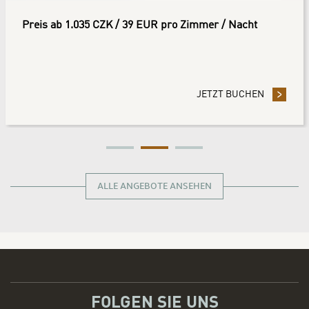
Preis ab 1.035 CZK / 39 EUR pro Zimmer / Nacht
DIE VORAUSZAHLUNG DER RESERVIERUNG SPAREN SIE 10%
JETZT BUCHEN
- DURCH 
ALLE ANGEBOTE ANSEHEN
FOLGEN SIE UNS