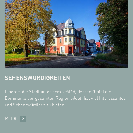
SEHENSWÜRDIGKEITEN
Liberec, die Stadt unter dem Ještěd, dessen Gipfel die
Dominante der gesamten Region bildet, hat viel Interessantes
und Sehenswürdiges zu bieten.
MEHR
SEHENSWÜRDIGKEITEN