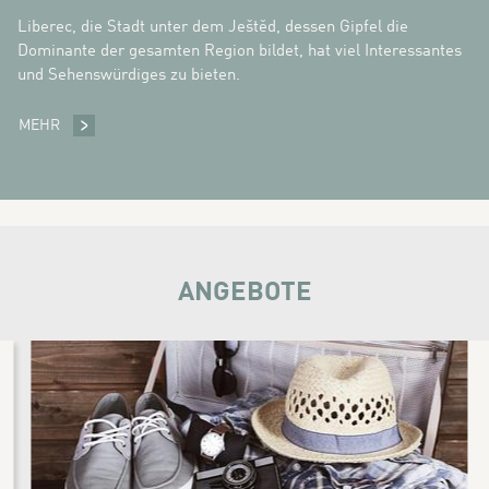
Liberec, die Stadt unter dem Ještěd, dessen Gipfel die
Dominante der gesamten Region bildet, hat viel Interessantes
und Sehenswürdiges zu bieten.
MEHR
SEHENSWÜRDIGKEITEN
ANGEBOTE