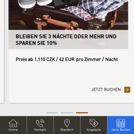
BLEIBEN SIE 3 NÄCHTE ODER MEHR UND
SPAREN SIE 10%
Preis ab 1.110 CZK / 42 EUR pro Zimmer / Nacht
DIE VORAUSZAHLUNG DER RESERVIERUNG SPAREN SIE 30%
JETZT BUCHEN
- BLEIBE
ALLE ANGEBOTE ANSEHEN
Home
Kontakt
Standort
Angebote
Jetzt Buchen